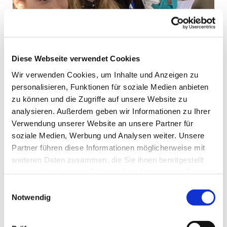
Diese Webseite verwendet Cookies
Wir verwenden Cookies, um Inhalte und Anzeigen zu
personalisieren, Funktionen für soziale Medien anbieten
zu können und die Zugriffe auf unsere Website zu
analysieren. Außerdem geben wir Informationen zu Ihrer
Mehr erfahren
Verwendung unserer Website an unsere Partner für
soziale Medien, Werbung und Analysen weiter. Unsere
Partner führen diese Informationen möglicherweise mit
weiteren Daten zusammen, die Sie ihnen bereitgestellt
Leben Begleiten
haben oder die sie im Rahmen Ihrer Nutzung der Dienste
„Ich sing dir mein Lied“ – Wer singt
gesammelt haben.
Einwilligungsauswahl
mit?
Notwendig