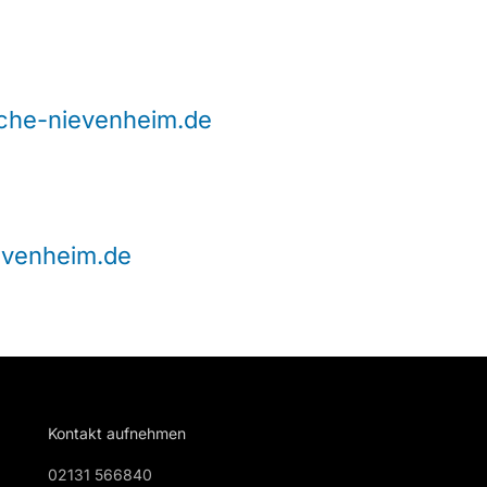
che-nievenheim.de
evenheim.de
Kontakt aufnehmen
02131 566840