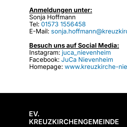
Anmeldungen unter:
Sonja Hoffmann
Tel:
01573 1556458
E-Mail:
sonja.hoffmann@kreuzkir
Besuch uns auf Social Media:
Instagram:
juca_nievenheim
Facebook:
JuCa Nievenheim
Homepage:
www.kreuzkirche-ni
EV.
KREUZKIRCHENGEMEINDE