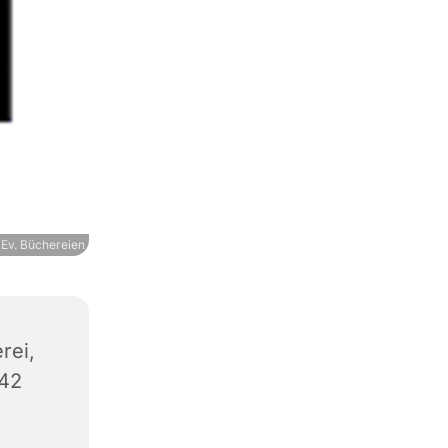
Ev. Büchereien
rei,
542