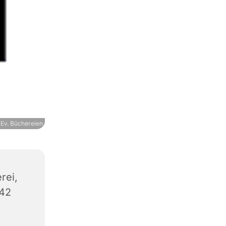
Ev. Büchereien
rei,
542