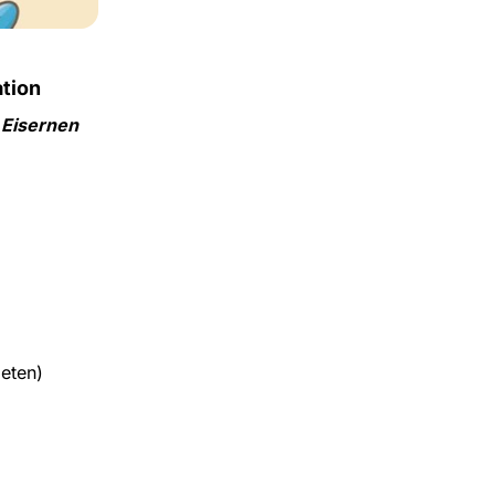
ation
 Eisernen
eten)