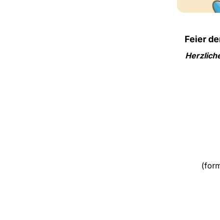
Feier de
Herzlich
(for