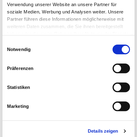
Verwendung unserer Website an unsere Partner für
soziale Medien, Werbung und Analysen weiter. Unsere
Dies könnte Sie auch
Partner führen diese Informationen möglicherweise mit
interessieren
weiteren Daten zusammen, die Sie ihnen bereitgestellt
haben oder die sie im Rahmen Ihrer Nutzung der Dienste
gesammelt haben.
Einwilligungsauswahl
Notwendig
Präferenzen
Statistiken
Marketing
Details zeigen