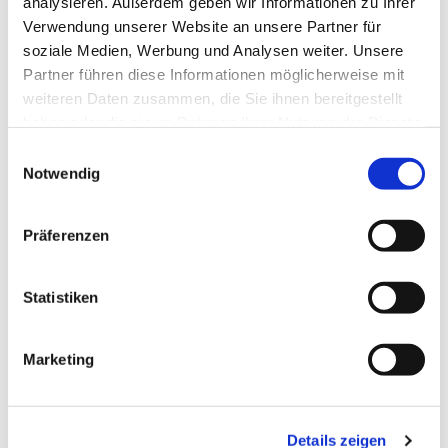
analysieren. Außerdem geben wir Informationen zu Ihrer
Verwendung unserer Website an unsere Partner für
soziale Medien, Werbung und Analysen weiter. Unsere
Dies könnte Sie auch
Partner führen diese Informationen möglicherweise mit
interessieren
weiteren Daten zusammen, die Sie ihnen bereitgestellt
haben oder die sie im Rahmen Ihrer Nutzung der Dienste
gesammelt haben.
Einwilligungsauswahl
Notwendig
Präferenzen
Statistiken
Marketing
Details zeigen