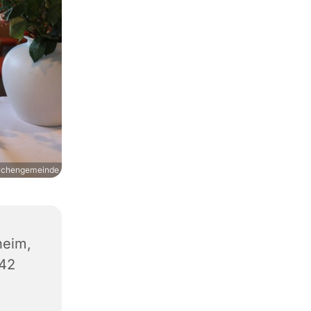
irchengemeinde
heim,
542