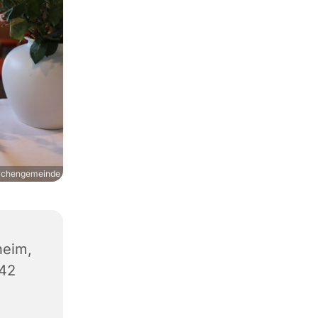
irchengemeinde
heim,
542