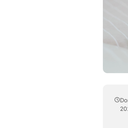
Don
20