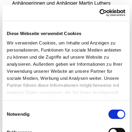
Anhängerinnen und Anhänger Martin Luthers
innerhalb der Kirche gerne protestiert haben, um
Reformen und Veränderungen anzustoßen.
Deshalb laden wir Freitag, 31.10. um 17 Uhr
Diese Webseite verwendet Cookies
herzlich zum Gottesdienst in die Kreuzkirche
ein. Musikalisch gestaltet wird der
Wir verwenden Cookies, um Inhalte und Anzeigen zu
Festgottesdienst von Renate Schäkel an der
personalisieren, Funktionen für soziale Medien anbieten
Orgel und Hans Walter Schmidt an der
zu können und die Zugriffe auf unsere Website zu
Trompete. Im Anschluss ist dieGemeinde wieder
analysieren. Außerdem geben wir Informationen zu Ihrer
zu Speis´ & Trank bei geselligem Beisammensein
Verwendung unserer Website an unsere Partner für
in den Gemeindesaal geladen.
soziale Medien, Werbung und Analysen weiter. Unsere
Partner führen diese Informationen möglicherweise mit
Anmeldungen zum Essen werden erbeten
weiteren Daten zusammen, die Sie ihnen bereitgestellt
unter
janina.wendt@ekir.de
.
haben oder die sie im Rahmen Ihrer Nutzung der Dienste
gesammelt haben.
Einwilligungsauswahl
Notwendig